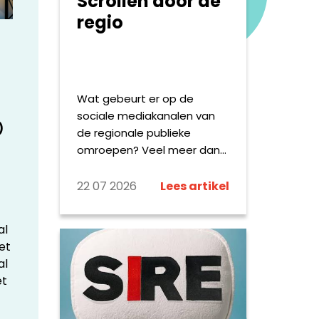
Scrollen door de
regio
Wat gebeurt er op de
sociale mediakanalen van
)
de regionale publieke
omroepen? Veel meer dan
het delen van het dagelijkse
nieuws alleen: deze zomer
22 07 2026
Lees artikel
reizen verslaggevers met
een opvallende bus door
al
Fryslân, worden Drentse
et
keten beoordeeld alsof het
al
sterrenrestaurants zijn en
et
zoekt Omroep Brabant
sportliefhebbers op Strava