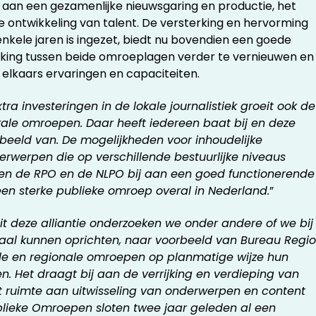
 aan een gezamenlijke nieuwsgaring en productie, het
de ontwikkeling van talent. De versterking en hervorming
nkele jaren is ingezet, biedt nu bovendien een goede
king tussen beide omroeplagen verder te vernieuwen en
elkaars ervaringen en capaciteiten.
tra investeringen in de lokale journalistiek groeit ook de
lokale omroepen. Daar heeft iedereen baat bij en deze
rbeeld van. De mogelijkheden voor inhoudelijke
erwerpen die op verschillende bestuurlijke niveaus
en de RPO en de NLPO bij aan een goed functionerende
n sterke publieke omroep overal in Nederland.
”
t deze alliantie onderzoeken we onder andere of we bij
aal kunnen oprichten, naar voorbeeld van Bureau Regio
ale en regionale omroepen op planmatige wijze hun
. Het draagt bij aan de verrijking en verdieping van
t ruimte aan uitwisseling van onderwerpen en content
lieke Omroepen sloten twee jaar geleden al een