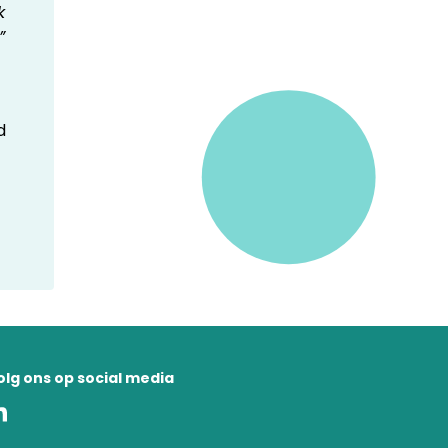
k
”
d
olg ons op social media