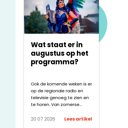
netwerk van media-,
communicatie-,
maatschappelijke en
wetenschappelijke partners
die zich samen inzetten
voor maatschappelijke
Wat staat er in
verandering. Met
campagnes als #DOESLIEF,
augustus op het
Polarisatie en De Dood laat
programma?
zij zien hoe onderzoek, data
en communicatie kunnen
bijdragen aan het
Ook de komende weken is er
agenderen van urgente
op de regionale radio en
maatschappelijke
televisie genoeg te zien en
vraagstukken.
te horen. Van zomerse
festivals en live-
evenementen tot
20 07 2026
Lees artikel
documentaires, reportages