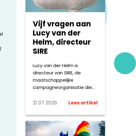
op. Hieronder delen we
kleine greep uit wat de
omroepen online maken.
Vijf vragen aan
Lucy van der
el
Helm, directeur
t
SIRE
Lucy van der Helm is
directeur van SIRE, de
maatschappelijke
campagneorganisatie die
Nederland met
confronterende en vaak
21 07 2026
Lees artikel
taboedoorbrekende
campagnes aan het denken
zet. Vanuit haar rol geeft zij
leiding aan een breed