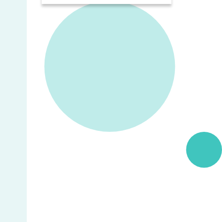
en series over bijzondere
mensen en plekken in de
regio. We zetten een aantal
opvallende programma's op
een rij.