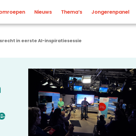
 omroepen
Nieuws
Thema’s
Jongerenpanel
recht in eerste AI-inspiratiesessie
n
e