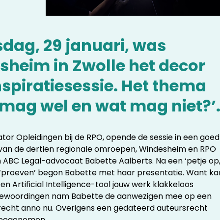
dag, 29 januari, was
heim in Zwolle het decor
nspiratiesessie. Het thema
 mag wel en wat mag niet?’
tor Opleidingen bij de RPO, opende de sessie in een goed
 van de dertien regionale omroepen, Windesheim en RPO
n ABC Legal-advocaat Babette Aalberts. Na een ‘petje op
te ‘proeven’ begon Babette met haar presentatie. Want ka
en Artificial Intelligence-tool jouw werk klakkeloos
e bewoordingen nam Babette de aanwezigen mee op een
srecht anno nu. Overigens een gedateerd auteursrecht
 meegenomen.