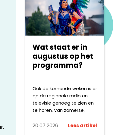
netwerk van media-,
communicatie-,
maatschappelijke en
wetenschappelijke partners
die zich samen inzetten
voor maatschappelijke
Wat staat er in
verandering. Met
campagnes als #DOESLIEF,
augustus op het
Polarisatie en De Dood laat
programma?
zij zien hoe onderzoek, data
en communicatie kunnen
bijdragen aan het
Ook de komende weken is er
agenderen van urgente
op de regionale radio en
maatschappelijke
televisie genoeg te zien en
vraagstukken.
te horen. Van zomerse
festivals en live-
evenementen tot
20 07 2026
Lees artikel
r,
documentaires, reportages