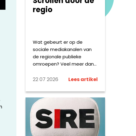
Scrollen door de
regio
Wat gebeurt er op de
sociale mediakanalen van
de regionale publieke
.
omroepen? Veel meer dan
het delen van het dagelijkse
nieuws alleen: deze zomer
22 07 2026
Lees artikel
reizen verslaggevers met
een opvallende bus door
,
Fryslân, worden Drentse
n
keten beoordeeld alsof het
sterrenrestaurants zijn en
zoekt Omroep Brabant
sportliefhebbers op Strava