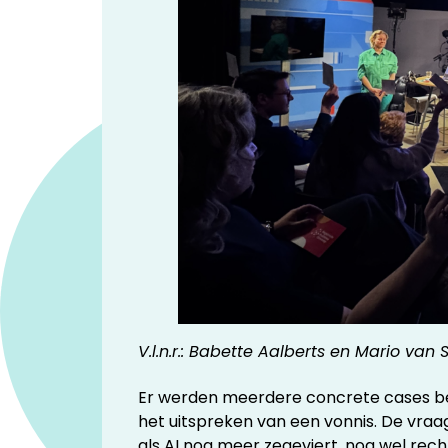
V.l.n.r.: Babette Aalberts en Mario van
Er werden meerdere concrete cases besp
het uitspreken van een vonnis. De vraag
als AI nog meer zegeviert, nog wel recht