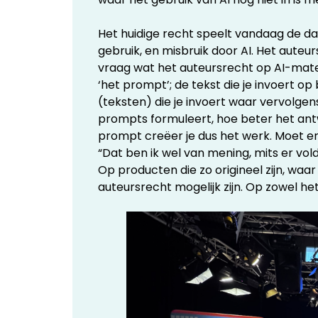
Het huidige recht speelt vandaag de da
gebruik, en misbruik door AI. Het auteurs
vraag wat het auteursrecht op AI-mater
‘het prompt’; de tekst die je invoert o
(teksten) die je invoert waar vervolgen
prompts formuleert, hoe beter het ant
prompt creëer je dus het werk. Moet er
“Dat ben ik wel van mening, mits er vo
Op producten die zo origineel zijn, waa
auteursrecht mogelijk zijn. Op zowel he