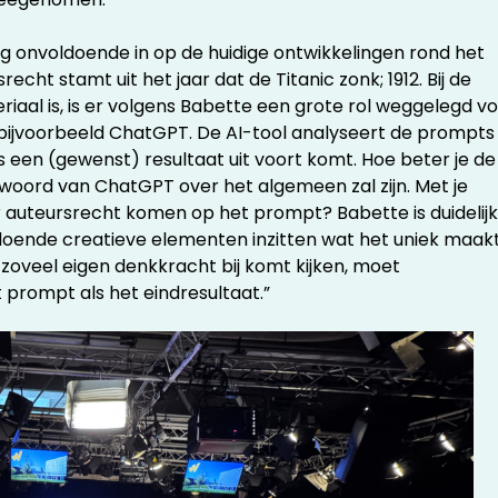
g onvoldoende in op de huidige ontwikkelingen rond het
recht stamt uit het jaar dat de Titanic zonk; 1912. Bij de
iaal is, is er volgens Babette een grote rol weggelegd v
p bijvoorbeeld ChatGPT. De AI-tool analyseert de prompts
s een (gewenst) resultaat uit voort komt. Hoe beter je de
woord van ChatGPT over het algemeen zal zijn. Met je
 auteursrecht komen op het prompt? Babette is duidelijk
ldoende creatieve elementen inzitten wat het uniek maakt
r zoveel eigen denkkracht bij komt kijken, moet
t prompt als het eindresultaat.”