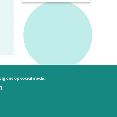
en series over bijzondere
mensen en plekken in de
regio. We zetten een aantal
opvallende programma's op
een rij.
olg ons op social media