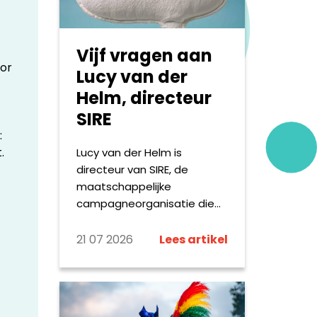
op. Hieronder delen we
kleine greep uit wat de
omroepen online maken.
Vijf vragen aan
oor
Lucy van der
Helm, directeur
SIRE
:
.
Lucy van der Helm is
directeur van SIRE, de
maatschappelijke
campagneorganisatie die
Nederland met
confronterende en vaak
21 07 2026
Lees artikel
taboedoorbrekende
campagnes aan het denken
zet. Vanuit haar rol geeft zij
leiding aan een breed