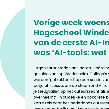
Vorige week woens
Hogeschool Windes
van
de eerste AI-I
was ‘AI-tools: wat
Organisator Mario van Santen, Coördina
gevulde zaal op Windesheim. Collega’s
werden ‘getrakteerd’ op een sessie va
petje af’-sessie, om de sfeer rond AI 
je terugvallen op het auteursrecht als e
overneemt? In duidelijke en concret
korte reis door het Nederlands auteur
waar het gebruik van AI nog niet in is