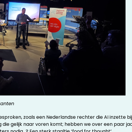
 Santen
roken, zoals een Nederlandse rechter die AI inzette bij
 die gelijk naar voren komt; hebben we over een paar jaa
ers nodig…? Een sterk staaltje ‘food for thought’.