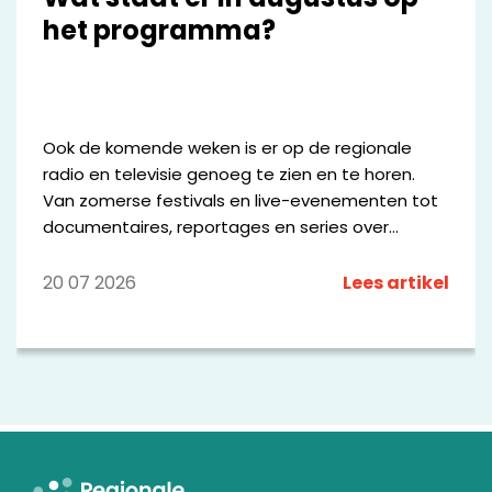
het programma?
Ook de komende weken is er op de regionale
radio en televisie genoeg te zien en te horen.
Van zomerse festivals en live-evenementen tot
documentaires, reportages en series over
bijzondere mensen en plekken in de regio. We
zetten een aantal opvallende programma's op
20 07 2026
Lees artikel
een rij.