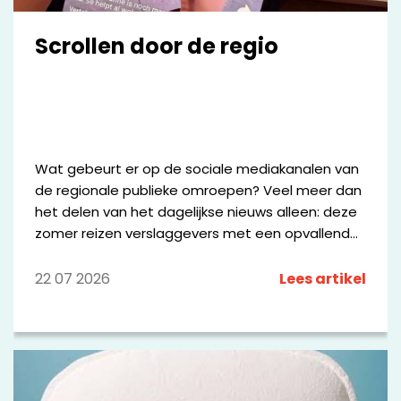
Scrollen door de regio
Wat gebeurt er op de sociale mediakanalen van
de regionale publieke omroepen? Veel meer dan
het delen van het dagelijkse nieuws alleen: deze
zomer reizen verslaggevers met een opvallende
bus door Fryslân, worden Drentse keten
beoordeeld alsof het sterrenrestaurants zijn en
22 07 2026
Lees artikel
zoekt Omroep Brabant sportliefhebbers op
Strava op. Hieronder delen we kleine greep uit
wat de omroepen online maken.