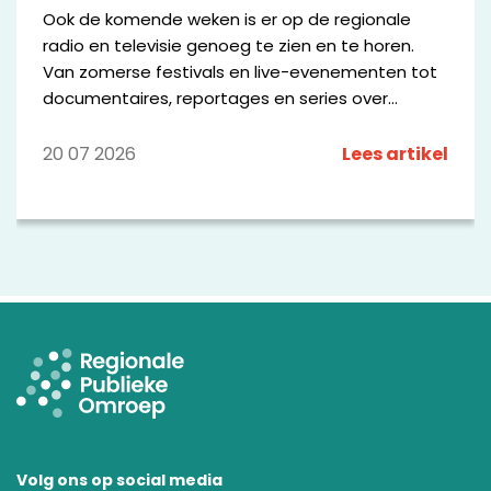
Ook de komende weken is er op de regionale
radio en televisie genoeg te zien en te horen.
Van zomerse festivals en live-evenementen tot
documentaires, reportages en series over
bijzondere mensen en plekken in de regio. We
zetten een aantal opvallende programma's op
20 07 2026
Lees artikel
een rij.
Volg ons op social media