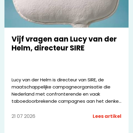
Vijf vragen aan Lucy van der
Helm, directeur SIRE
Lucy van der Helm is directeur van SIRE, de
maatschappelijke campagneorganisatie die
Nederland met confronterende en vaak
taboedoorbrekende campagnes aan het denken
zet. Vanuit haar rol geeft zij leiding aan een
breed netwerk van media-, communicatie-,
21 07 2026
Lees artikel
maatschappelijke en wetenschappelijke partners
die zich samen inzetten voor maatschappelijke