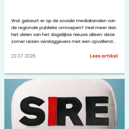
Wat gebeurt er op de sociale mediakanalen van
de regionale publieke omroepen? Veel meer dan
het delen van het dagelijkse nieuws alleen: deze
zomer reizen verslaggevers met een opvallende
bus door Fryslân, worden Drentse keten
beoordeeld alsof het sterrenrestaurants zijn en
22 07 2026
Lees artikel
zoekt Omroep Brabant sportliefhebbers op
Strava op. Hieronder delen we kleine greep uit
wat de omroepen online maken.