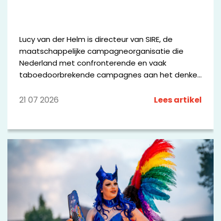
Lucy van der Helm is directeur van SIRE, de
maatschappelijke campagneorganisatie die
Nederland met confronterende en vaak
taboedoorbrekende campagnes aan het denken
zet. Vanuit haar rol geeft zij leiding aan een
breed netwerk van media-, communicatie-,
21 07 2026
Lees artikel
maatschappelijke en wetenschappelijke partners
die zich samen inzetten voor maatschappelijke
verandering. Met campagnes als #DOESLIEF,
Polarisatie en De Dood laat zij zien hoe
onderzoek, data en communicatie kunnen
bijdragen aan het agenderen van urgente
maatschappelijke vraagstukken.