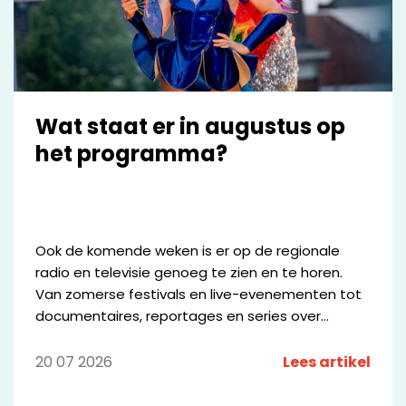
Wat staat er in augustus op
het programma?
Ook de komende weken is er op de regionale
radio en televisie genoeg te zien en te horen.
Van zomerse festivals en live-evenementen tot
documentaires, reportages en series over
bijzondere mensen en plekken in de regio. We
zetten een aantal opvallende programma's op
20 07 2026
Lees artikel
een rij.