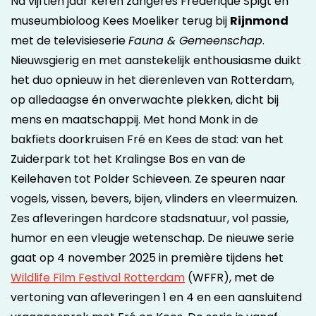
Na vijftien jaar keren zangeres Frédérique Spigt en
museumbioloog Kees Moeliker terug bij
Rijnmond
met de televisieserie
Fauna & Gemeenschap
.
Nieuwsgierig en met aanstekelijk enthousiasme duikt
het duo opnieuw in het dierenleven van Rotterdam,
op alledaagse én onverwachte plekken, dicht bij
mens en maatschappij. Met hond Monk in de
bakfiets doorkruisen Fré en Kees de stad: van het
Zuiderpark tot het Kralingse Bos en van de
Keilehaven tot Polder Schieveen. Ze speuren naar
vogels, vissen, bevers, bijen, vlinders en vleermuizen.
Zes afleveringen hardcore stadsnatuur, vol passie,
humor en een vleugje wetenschap. De nieuwe serie
gaat op 4 november 2025 in première tijdens het
Wildlife Film Festival Rotterdam
(WFFR), met de
vertoning van afleveringen 1 en 4 en een aansluitend