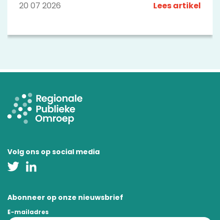
zetten een aantal opvallende programma's op
20 07 2026
Lees artikel
een rij.
Volg ons op social media
Abonneer op onze nieuwsbrief
E-mailadres