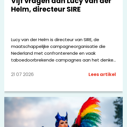
Vijf vragen aan Lucy van der
Helm, directeur SIRE
Lucy van der Helm is directeur van SIRE, de
maatschappelijke campagneorganisatie die
Nederland met confronterende en vaak
taboedoorbrekende campagnes aan het denken
zet. Vanuit haar rol geeft zij leiding aan een
breed netwerk van media-, communicatie-,
21 07 2026
Lees artikel
maatschappelijke en wetenschappelijke partners
die zich samen inzetten voor maatschappelijke
verandering. Met campagnes als #DOESLIEF,
Polarisatie en De Dood laat zij zien hoe
onderzoek, data en communicatie kunnen
bijdragen aan het agenderen van urgente
maatschappelijke vraagstukken.