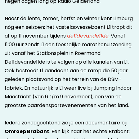
negen dagen lang op Radio Gelderland.
Naast de lente, zomer, herfst en winter kent Limburg
nóg een seizoen: het vastelaovesseizoen!
L1
trapt dit
af op 11 november tijdens
de11devande11de
. Vanaf
11:00 uur zendt L1 een feestelijke marathonuitzending
uit vanaf het Stationsplein in Roermond.
De11devande11de is te volgen op alle kanalen van L1.
Ook besteedt L1 aandacht aan de ramp die 50 jaar
geleden plaatsvond op het terrein van de DSM-
fabriek. En natuurlijk is L1 weer live bij Jumping Indoor
Maastricht (van 6 t/m 9 november), een van de
grootste paardensport­evenementen van het land.
Iedere zondagochtend zie je een documentaire bij
Omroep Brabant
. Een kijk naar het echte Brabant;