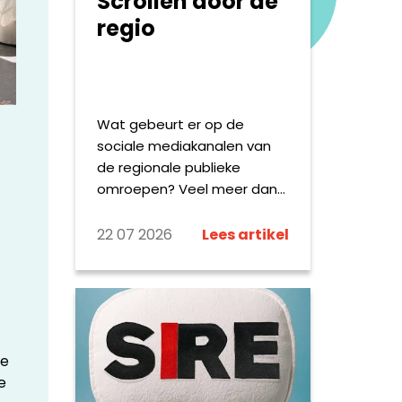
Scrollen door de
regio
Wat gebeurt er op de
sociale mediakanalen van
de regionale publieke
omroepen? Veel meer dan
het delen van het dagelijkse
nieuws alleen: deze zomer
22 07 2026
Lees artikel
reizen verslaggevers met
een opvallende bus door
Fryslân, worden Drentse
keten beoordeeld alsof het
sterrenrestaurants zijn en
oe
zoekt Omroep Brabant
e
sportliefhebbers op Strava