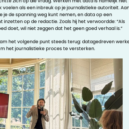
tte zich op die vraag. Werken met data is namelijk niet
voelen als een inbreuk op je journalistieke autoriteit. Aa
hoe je de spanning weg kunt nemen, en data op een
 inzetten op de redactie. Zoals hij het verwoordde: “Als
ed doet, wil niet zeggen dat het geen goed verhaal is.”
s kwam het volgende punt steeds terug: datagedreven werk
m het journalistieke proces te versterken.