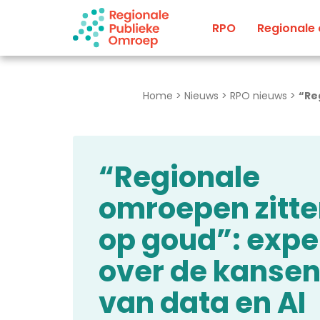
Naar hoofdinhoud
RPO
Regionale
Home
>
Nieuws
>
RPO nieuws
>
“Re
“Regionale
omroepen zitt
op goud”: expe
over de kanse
van data en AI