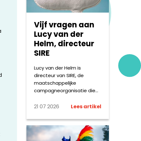
op. Hieronder delen we
kleine greep uit wat de
omroepen online maken.
Vijf vragen aan
a
Lucy van der
Helm, directeur
SIRE
Lucy van der Helm is
d
directeur van SIRE, de
maatschappelijke
campagneorganisatie die
Nederland met
confronterende en vaak
21 07 2026
Lees artikel
taboedoorbrekende
campagnes aan het denken
zet. Vanuit haar rol geeft zij
k
leiding aan een breed