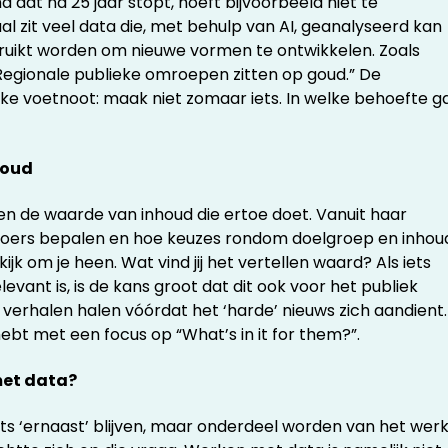
a dat na 25 jaar stopt, hoeft bijvoorbeeld niet te
aal zit veel data die, met behulp van AI, geanalyseerd kan
ruikt worden om nieuwe vormen te ontwikkelen. Zoals
. Regionale publieke omroepen zitten op goud.” De
e voetnoot: maak niet zomaar iets. In welke behoefte g
houd
 en de waarde van inhoud die ertoe doet. Vanuit haar
n koers bepalen en hoe keuzes rondom doelgroep en inhou
 om je heen. Wat vind jij het vertellen waard? Als iets
elevant is, is de kans groot dat dit ook voor het publiek
e verhalen halen vóórdat het ‘harde’ nieuws zich aandient.
hebt met een focus op “What’s in it for them?”.
met data?
iets ‘ernaast’ blijven, maar onderdeel worden van het wer