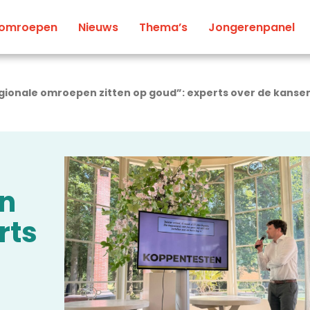
 omroepen
Nieuws
Thema’s
Jongerenpanel
gionale omroepen zitten op goud”: experts over de kansen
en
rts
n