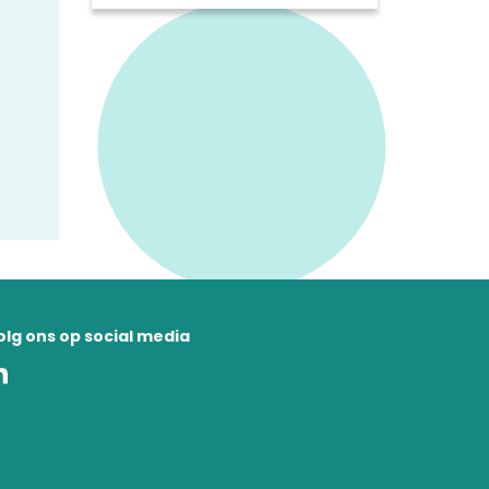
en series over bijzondere
mensen en plekken in de
regio. We zetten een aantal
opvallende programma's op
een rij.
olg ons op social media