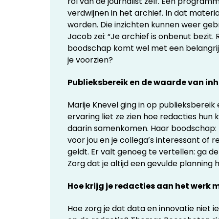
rol van de journalist zelf. Een programm
verdwijnen in het archief. In dat materi
worden. Die inzichten kunnen weer geb
Jacob zei: “Je archief is onbenut bezit
boodschap komt wel met een belangrijk
je voorzien?
Publieksbereik en de waarde van in
Marije Knevel ging in op publieksbereik
ervaring liet ze zien hoe redacties hu
daarin samenkomen. Haar boodschap: kijk
voor jou en je collega’s interessant of r
geldt. Er valt genoeg te vertellen: ga d
Zorg dat je altijd een gevulde planning 
Hoe krijg je redacties aan het werk 
Hoe zorg je dat data en innovatie niet 