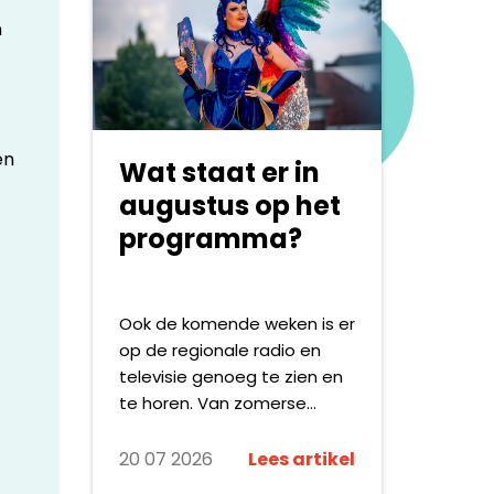
netwerk van media-,
n
communicatie-,
maatschappelijke en
wetenschappelijke partners
die zich samen inzetten
voor maatschappelijke
en
Wat staat er in
verandering. Met
campagnes als #DOESLIEF,
augustus op het
Polarisatie en De Dood laat
programma?
zij zien hoe onderzoek, data
en communicatie kunnen
bijdragen aan het
Ook de komende weken is er
agenderen van urgente
op de regionale radio en
maatschappelijke
televisie genoeg te zien en
vraagstukken.
te horen. Van zomerse
festivals en live-
evenementen tot
20 07 2026
Lees artikel
documentaires, reportages