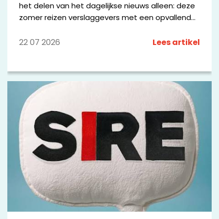
het delen van het dagelijkse nieuws alleen: deze
zomer reizen verslaggevers met een opvallende
bus door Fryslân, worden Drentse keten
beoordeeld alsof het sterrenrestaurants zijn en
22 07 2026
Lees artikel
zoekt Omroep Brabant sportliefhebbers op
Strava op. Hieronder delen we kleine greep uit
wat de omroepen online maken.