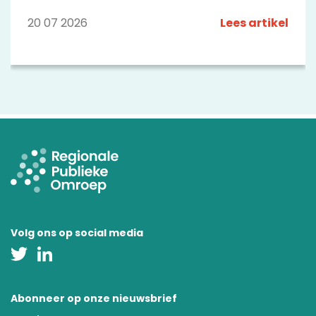
bijzondere mensen en plekken in de regio. We
zetten een aantal opvallende programma's op
20 07 2026
Lees artikel
een rij.
Volg ons op social media
Abonneer op onze nieuwsbrief