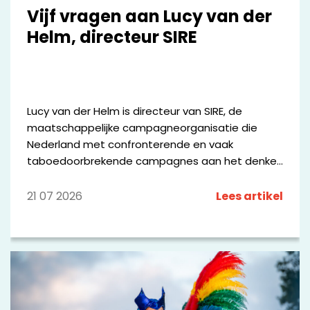
Vijf vragen aan Lucy van der
Helm, directeur SIRE
Lucy van der Helm is directeur van SIRE, de
maatschappelijke campagneorganisatie die
Nederland met confronterende en vaak
taboedoorbrekende campagnes aan het denken
zet. Vanuit haar rol geeft zij leiding aan een
breed netwerk van media-, communicatie-,
21 07 2026
Lees artikel
maatschappelijke en wetenschappelijke partners
die zich samen inzetten voor maatschappelijke
verandering. Met campagnes als #DOESLIEF,
Polarisatie en De Dood laat zij zien hoe
onderzoek, data en communicatie kunnen
bijdragen aan het agenderen van urgente