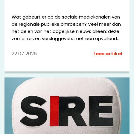
Wat gebeurt er op de sociale mediakanalen van
de regionale publieke omroepen? Veel meer dan
het delen van het dagelijkse nieuws alleen: deze
zomer reizen verslaggevers met een opvallende
bus door Fryslân, worden Drentse keten
beoordeeld alsof het sterrenrestaurants zijn en
22 07 2026
Lees artikel
zoekt Omroep Brabant sportliefhebbers op
Strava op. Hieronder delen we kleine greep uit
wat de omroepen online maken.