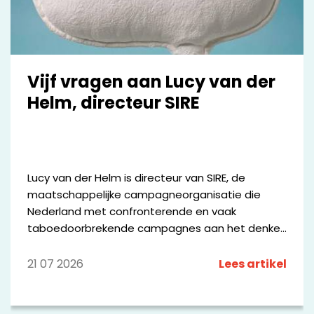
Vijf vragen aan Lucy van der
Helm, directeur SIRE
Lucy van der Helm is directeur van SIRE, de
maatschappelijke campagneorganisatie die
Nederland met confronterende en vaak
taboedoorbrekende campagnes aan het denken
zet. Vanuit haar rol geeft zij leiding aan een
breed netwerk van media-, communicatie-,
21 07 2026
Lees artikel
maatschappelijke en wetenschappelijke partners
die zich samen inzetten voor maatschappelijke
verandering. Met campagnes als #DOESLIEF,