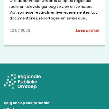
Ook de komende weken is er op de regionale
radio en televisie genoeg te zien en te horen.
Van zomerse festivals en live-evenementen tot
documentaires, reportages en series over
bijzondere mensen en plekken in de regio. We
zetten een aantal opvallende programma's op
20 07 2026
Lees artikel
een rij.
Volg ons op social media