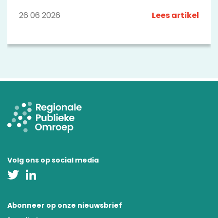
verhalen over cultuur, economie en samenleving:
op televisie, radio en online.
26 06 2026
Lees artikel
Volg ons op social media
Abonneer op onze nieuwsbrief