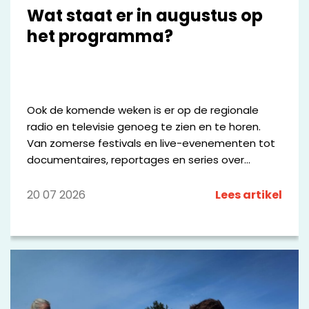
Wat staat er in augustus op
het programma?
Ook de komende weken is er op de regionale
radio en televisie genoeg te zien en te horen.
Van zomerse festivals en live-evenementen tot
documentaires, reportages en series over
bijzondere mensen en plekken in de regio. We
zetten een aantal opvallende programma's op
20 07 2026
Lees artikel
een rij.