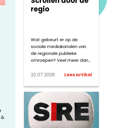
Scrollen door de
regio
Wat gebeurt er op de
sociale mediakanalen van
de regionale publieke
omroepen? Veel meer dan
het delen van het dagelijkse
nieuws alleen: deze zomer
22 07 2026
Lees artikel
reizen verslaggevers met
een opvallende bus door
Fryslân, worden Drentse
keten beoordeeld alsof het
sterrenrestaurants zijn en
o
zoekt Omroep Brabant
 &
sportliefhebbers op Strava