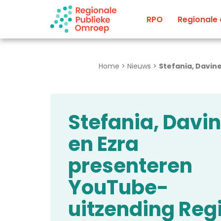
Naar hoofdinhoud
RPO
Regionale
Home
>
Nieuws
>
Stefania, Davin
Stefania, Davi
en Ezra
presenteren
YouTube-
uitzending Reg