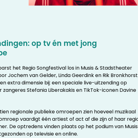
ndingen: op tv én met jong
be
rst het Regio Songfestival los in Musis & Stadstheater
or Jochem van Gelder, Linda Geerdink en Rik Bronkhorst
en extra dimensie bij: een speciale live-uitzending op
 zangeres Stefania Liberakakis en TikTok-iconen Davine
rtien regionale publieke omroepen zien hoeveel muzikaal
 omroep vaardigt één artiest of act af die zijn of haar regi
r. De optredens vinden plaats op het podium van Musis
gezonden op televisie en online.