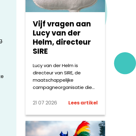
op. Hieronder delen we
kleine greep uit wat de
omroepen online maken.
Vijf vragen aan
Lucy van der
g.
Helm, directeur
SIRE
Lucy van der Helm is
directeur van SIRE, de
te
maatschappelijke
campagneorganisatie die
Nederland met
confronterende en vaak
21 07 2026
Lees artikel
taboedoorbrekende
campagnes aan het denken
zet. Vanuit haar rol geeft zij
leiding aan een breed