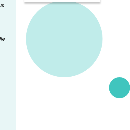
en series over bijzondere
us
mensen en plekken in de
regio. We zetten een aantal
opvallende programma's op
een rij.
ie