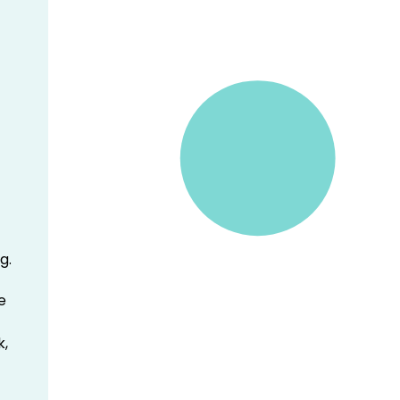
g.
e
k,