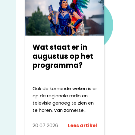
netwerk van media-,
communicatie-,
maatschappelijke en
wetenschappelijke partners
die zich samen inzetten
voor maatschappelijke
Wat staat er in
verandering. Met
campagnes als #DOESLIEF,
augustus op het
Polarisatie en De Dood laat
programma?
zij zien hoe onderzoek, data
en communicatie kunnen
bijdragen aan het
Ook de komende weken is er
agenderen van urgente
op de regionale radio en
maatschappelijke
televisie genoeg te zien en
vraagstukken.
te horen. Van zomerse
festivals en live-
evenementen tot
20 07 2026
Lees artikel
documentaires, reportages