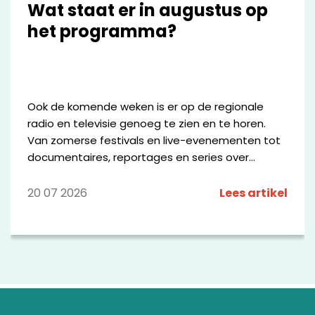
Wat staat er in augustus op
het programma?
Ook de komende weken is er op de regionale
radio en televisie genoeg te zien en te horen.
Van zomerse festivals en live-evenementen tot
documentaires, reportages en series over
bijzondere mensen en plekken in de regio. We
zetten een aantal opvallende programma's op
20 07 2026
Lees artikel
een rij.