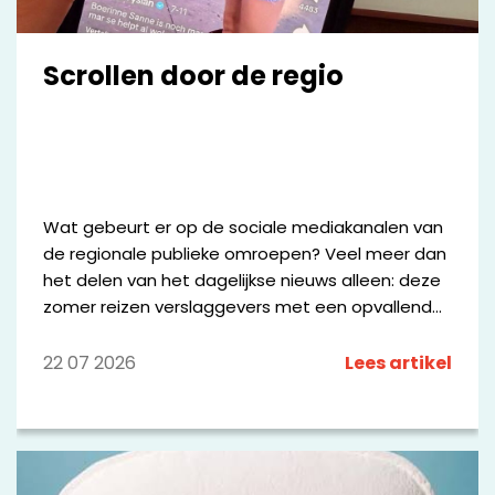
Scrollen door de regio
Wat gebeurt er op de sociale mediakanalen van
de regionale publieke omroepen? Veel meer dan
het delen van het dagelijkse nieuws alleen: deze
zomer reizen verslaggevers met een opvallende
bus door Fryslân, worden Drentse keten
beoordeeld alsof het sterrenrestaurants zijn en
22 07 2026
Lees artikel
zoekt Omroep Brabant sportliefhebbers op
Strava op. Hieronder delen we kleine greep uit
wat de omroepen online maken.